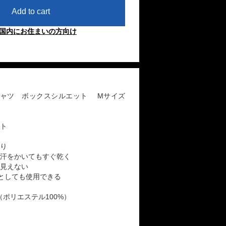
Add to cart
国内にお住まいの方向け
シャツ ボックスシルエット Mサイズ
ト
り
汗をかいてもすぐ乾く
見えない
としても使用できる
0%（ポリエステル100%）