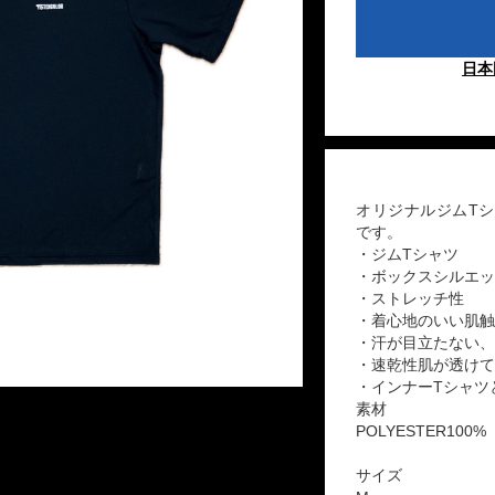
日本
オリジナルジムT
です。
・ジムTシャツ
・ボックスシルエッ
・ストレッチ性
・着心地のいい肌触
・汗が目立たない、
・速乾性肌が透けて
・インナーTシャツ
素材
POLYESTER10
サイズ